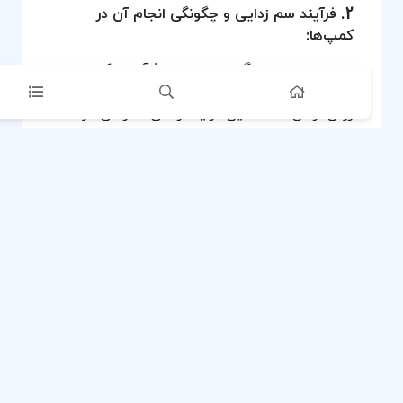
2. فرآیند سم زدایی و چگونگی انجام آن در
کمپ‌ها:
سم زدایی
اولین گام اساسی در فرآیند ترک اعتیاد
است و به معنای پاکسازی بدن از مواد مخدر و
روان‌گردان است. این فرآیند زمانی آغاز می‌شود که
فرد مصرف مواد را به طور کامل قطع می‌کند و بدن
شروع به واکنش نشان دادن به این قطع مصرف
می‌کند. علائم ترک (خماری) بسته به نوع ماده
مصرفی، میزان و مدت زمان مصرف و وضعیت
جسمی و روانی فرد متفاوت است و می‌تواند شامل
علائمی مانند درد عضلانی، تهوع، استفراغ، اسهال،
لرزش، تعریق، بی‌خوابی، اضطراب، تحریک‌پذیری و
حتی تشنج باشد.
در کمپ‌های ترک اعتیاد،
سم زدایی
تحت نظارت
دقیق پزشکان و کادر درمانی انجام می‌شود.
پزشکان با ارزیابی وضعیت فرد، داروهای مناسب را
برای کاهش علائم ترک و مدیریت عوارض احتمالی