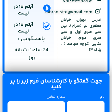
:۰۹۱۲۳۴۹۹۸۶۰
آیتم #1 در
mbrsn.site@gmail.com
لیست
آدرس: تهران، خیابان
آیتم #1 در
مظفری نیا (سراج)، بین
لیست
سی متری اول و سی
متری دوم، خیابان
پاسخگویی :
بقایی، کوچه مجاهد 2 ،
24 ساعت شبانه
پلاک ۱۳
روز
جهت گفتگو با کارشناسان فرم زیر را پر
کنید
نام
شماره تماس