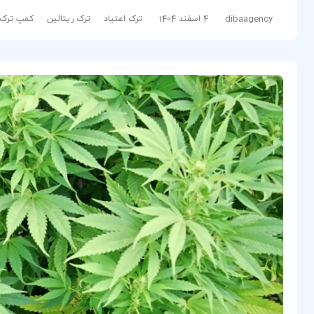
dibaagency
4 اسفند 1404
ترک اعتیاد
ترک ریتالین
کمپ ترک 