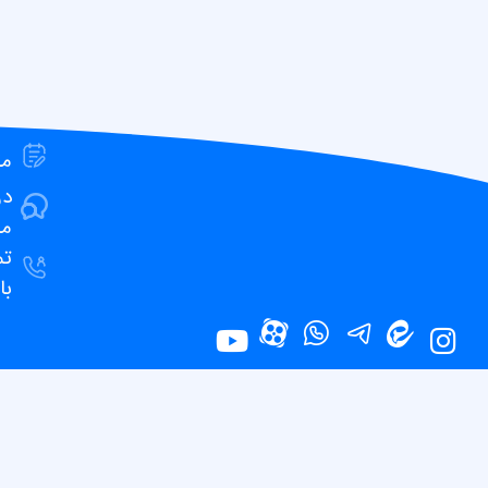
مق
در
ما
ت
با