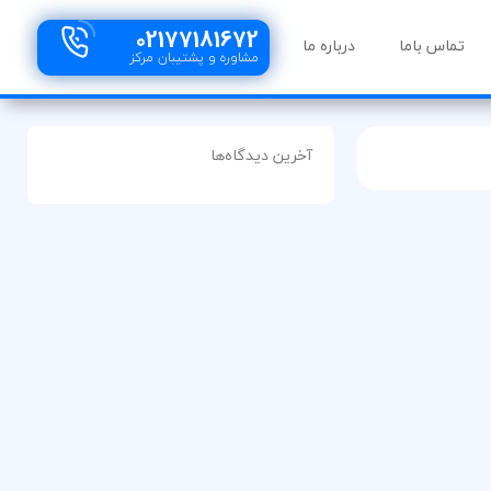
02177181672
تماس باما
درباره ما
مشاوره و پشتیبان مرکز
آخرین دیدگاه‌ها